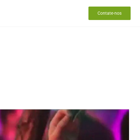
al Work
Questionario Transmyt
Contate-nos
nt