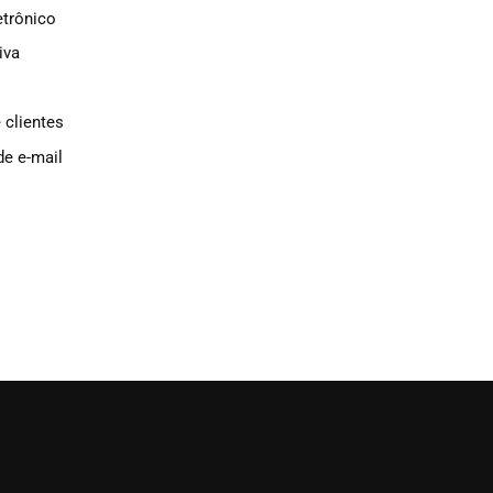
etrônico
iva
 clientes
e e-mail