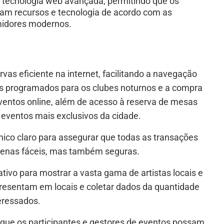
r tecnologia web avançada, permitindo que os
am recursos e tecnologia de acordo com as
midores modernos.
vas eficiente na internet, facilitando a navegação
os programados para os clubes noturnos e a compra
ventos online, além de acesso à reserva de mesas
 eventos mais exclusivos da cidade.
ico claro para assegurar que todas as transações
penas fáceis, mas também seguras.
ativo para mostrar a vasta gama de artistas locais e
resentam em locais e coletar dados da quantidade
teressados.
ra que os participantes e gestores de eventos possam