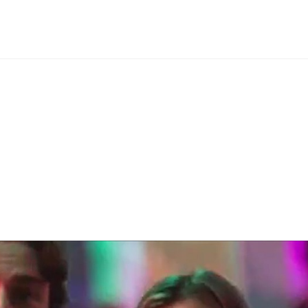
Sobre nós
Brand, Creative + Digit
asha Entertainme
Boston, MA